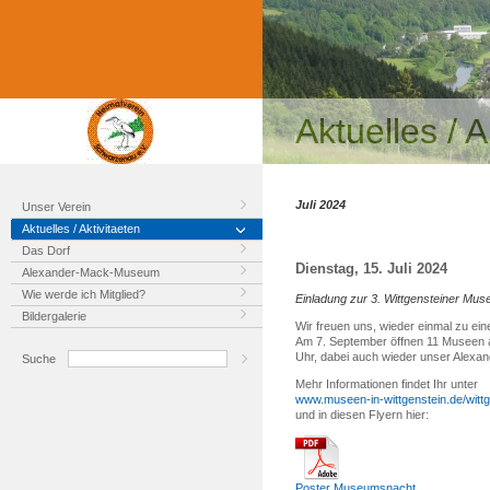
Aktuelles / A
Juli 2024
Unser Verein
Aktuelles / Aktivitaeten
Das Dorf
Dienstag, 15. Juli 2024
Alexander-Mack-Museum
Wie werde ich Mitglied?
Einladung zur 3. Wittgensteiner Mu
Bildergalerie
Wir freuen uns, wieder einmal zu ei
Am 7. September öffnen 11 Museen a
Uhr, dabei auch wieder unser Alex
Suche
Mehr Informationen findet Ihr unter
www.museen-in-wittgenstein.de/wit
und in diesen Flyern hier:
Poster Museumsnacht