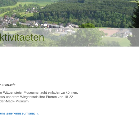
ktivitaeten
seumsnacht
ner Wittgensteier Museumsnacht einladen zu können.
us unserem Wittgenstein ihre Pforten von 18-22
ander-Mack-Museum.
tgensteiner-museumsnacht